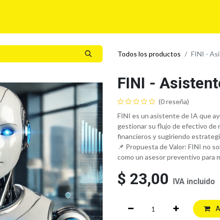
Para tí
Para tu Empresa
Blog
Eventos
Todos los productos
FINI - As
FINI - Asistent
(0 reseña)
FINI es un asistente de IA que 
gestionar su flujo de efectivo de
financieros y sugiriendo estrateg
📌 Propuesta de Valor: FINI no so
como un asesor preventivo para m
$
23,00
IVA incluido
A