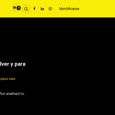
0
Identificarse
lver y para
e paso más
us analizará tu