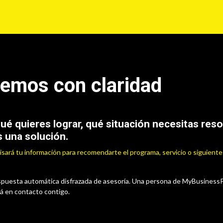
í
Para tu Empresa
Blog
Eventos
MyLegalPlus
emos con claridad
é quieres lograr, qué situación necesitas reso
 una solución.
sará tu información para recomendarte el programa, servicio o siguient
espuesta automática disfrazada de asesoría. Una persona de MyBusinessPl
rá en contacto contigo.