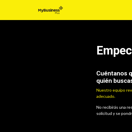
Inicio
Para t
Empec
Cuéntanos qu
quién buscas
Nuestro equipo revi
adecuado.
No recibirás una r
solicitud y se pond