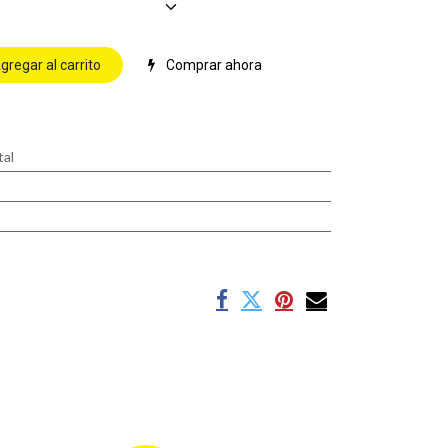
gregar al carrito
Comprar ahora
tal
s