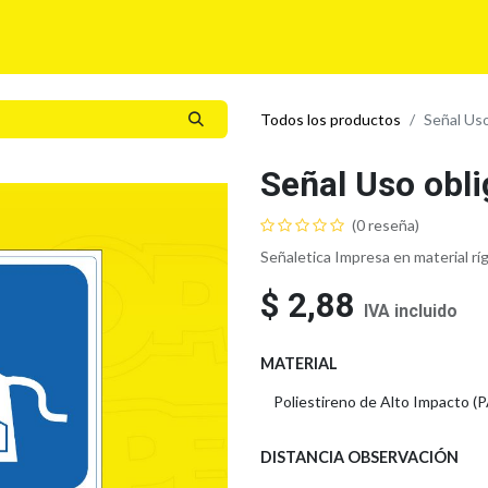
í
Para tu Empresa
Blog
Eventos
MyLegalPlus
Todos los productos
Señal Uso
Señal Uso obli
(0 reseña)
Señaletica Impresa en material rí
$
2,88
IVA incluido
MATERIAL
DISTANCIA OBSERVACIÓN