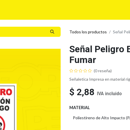
í
Para tu Empresa
Blog
Eventos
MyLegalPlus
Todos los productos
Señal Pel
Señal Peligro 
Fumar
(0 reseña)
Señaletica Impresa en material rí
$
2,88
IVA incluido
MATERIAL