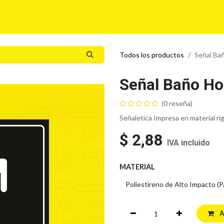
í
Para tu Empresa
Blog
Eventos
MyLegalPlus
Todos los productos
Señal Ba
Señal Baño H
(0 reseña)
Señaletica Impresa en material rí
$
2,88
IVA incluido
MATERIAL
A