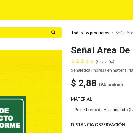
Para tí
Para tu Empresa
Blog
Eventos
Todos los productos
Señal Ar
Señal Area De
(0 reseña)
Señaletica Impresa en material rí
$
2,88
IVA incluido
MATERIAL
DISTANCIA OBSERVACIÓN