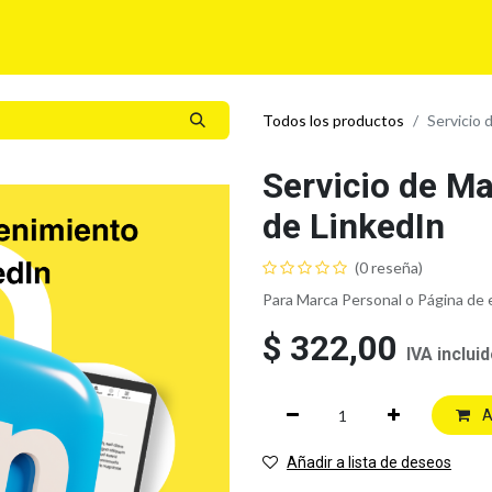
Para tí
Para tu Empresa
Blog
Eventos
Todos los productos
Servicio
Servicio de M
de LinkedIn
(0 reseña)
Para Marca Personal o Página de
$
322,00
IVA inclui
A
Añadir a lista de deseos