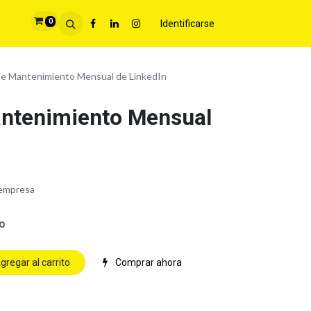
0
Identificarse
 de Mantenimiento Mensual de LinkedIn
antenimiento Mensual
 empresa
do
gregar al carrito
Comprar ahora