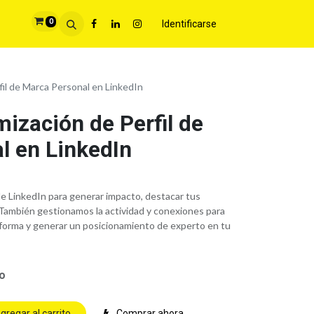
0
Identificarse
il de Marca Personal en LinkedIn
ización de Perfil de
l en LinkedIn
de LinkedIn para generar impacto, destacar tus
. También gestionamos la actividad y conexiones para
aforma y generar un posicionamiento de experto en tu
do
gregar al carrito
Comprar ahora