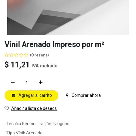
Vinil Arenado Impreso por m²
(0 reseña)
$
11,21
IVA incluido
Agregar al carrito
Comprar ahora
Añadir a lista de deseos
Técnica Personalización
:
Ninguno
Tipo Vinil
:
Arenado