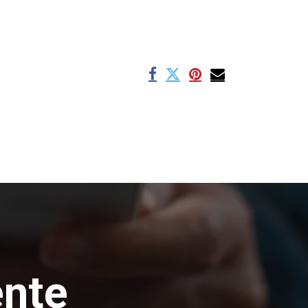
s
ente