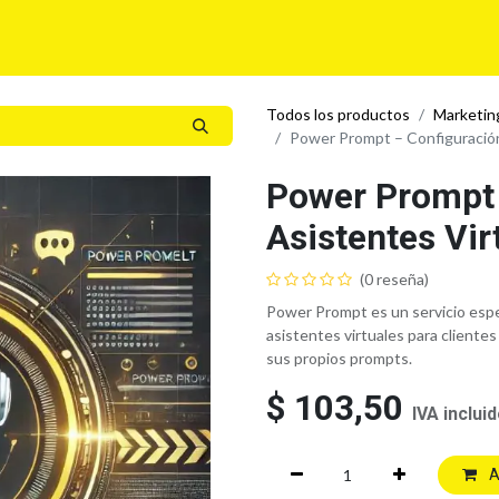
Para tí
Para tu Empresa
Blog
Eventos
Todos los productos
Marketing
Power Prompt – Configuración
Power Prompt 
Asistentes Vir
(0 reseña)
Power Prompt es un servicio espec
asistentes virtuales para clientes
sus propios prompts.
$
103,50
IVA inclui
A