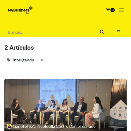
0
2 Artículos
Inteligencia
×
Ganetel S.A., Noblecilla Castro Daniel Enrique