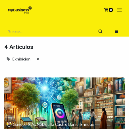
0
4 Artículos
Exhibicion
×
Ganetel S.A., Noblecilla Castro Daniel Enrique