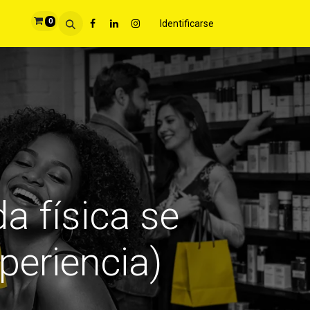
0
Identificarse
a física se
periencia)