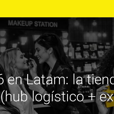
Para tí
Para tu Empresa
Blog
Eventos
6 en Latam: la tiend
 (hub logístico + ex