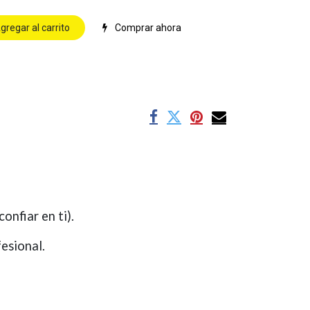
gregar al carrito
Comprar ahora
s
onfiar en ti).
fesional.