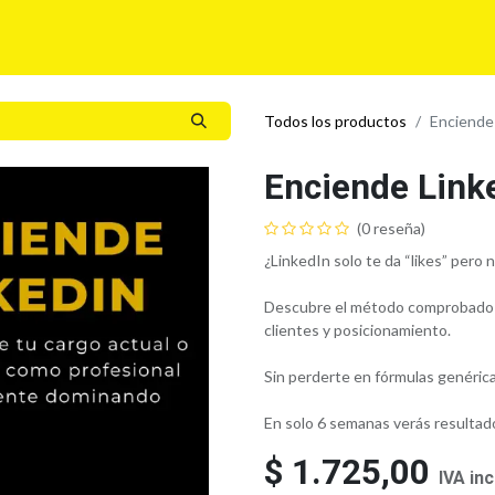
Para tí
Para tu Empresa
Blog
Eventos
Todos los productos
Enciende
Enciende Link
(0 reseña)
¿LinkedIn solo te da “likes” pero 
Descubre el método comprobado pa
clientes y posicionamiento.
Sin perderte en fórmulas genéric
En solo 6 semanas verás resultad
$
1.725,00
IVA inc