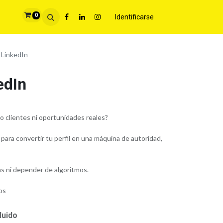
0
Identificarse
 LinkedIn
edIn
no clientes ni oportunidades reales?
ra convertir tu perfil en una máquina de autoridad,
as ni depender de algoritmos.
os
luido