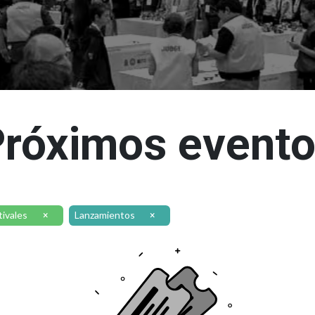
róximos event
tivales
Lanzamientos
×
×