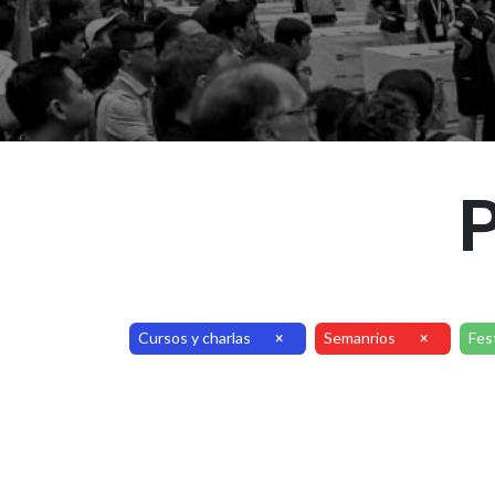
P
Cursos y charlas
Semanrios
Fes
×
×