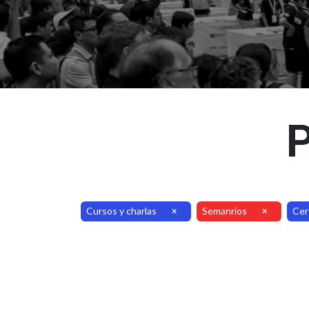
P
Cursos y charlas
Semanrios
Cer
×
×