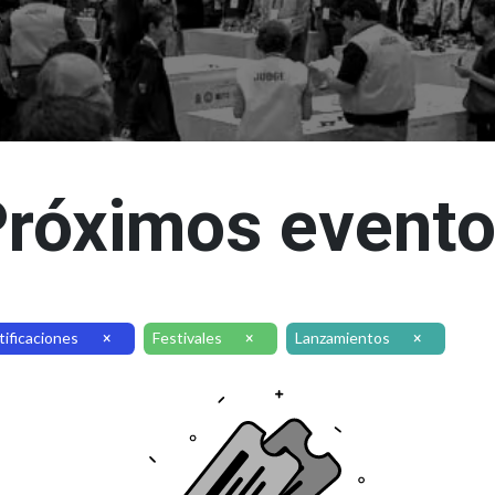
róximos event
tificaciones
Festivales
Lanzamientos
×
×
×