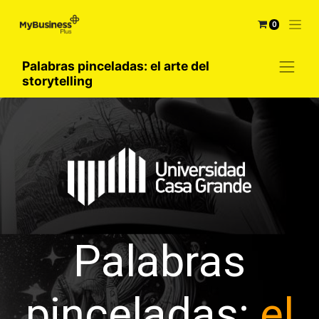
0
Palabras pinceladas: el arte del
storytelling
Palab
ras
pinceladas:
el