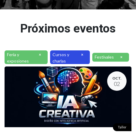
Próximos eventos
Feria y
Cursos y
×
×
Festivales
×
exposiones
charlas
OCT.
02
Taller