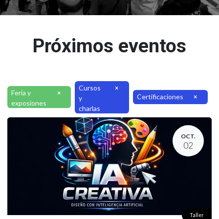
Próximos eventos
Cursos
×
Feria y
×
Certificaciones
×
y
exposiones
charlas
OCT.
02
Taller