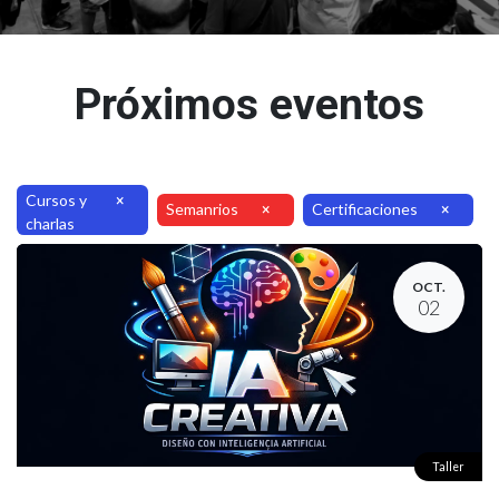
Próximos eventos
Cursos y
×
Semanrios
Certificaciones
×
×
charlas
OCT.
02
Taller