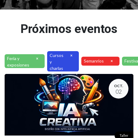
Próximos eventos
Cursos
×
Feria y
×
Semanrios
Festiva
×
y
exposiones
charlas
OCT.
02
Taller