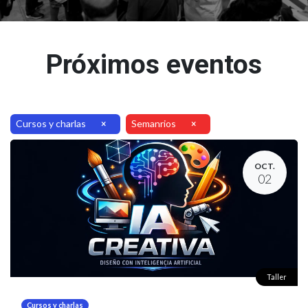
Próximos eventos
Cursos y charlas
Semanrios
×
×
OCT.
02
Taller
Cursos y charlas