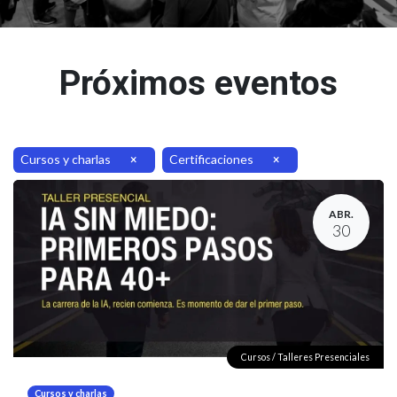
Próximos eventos
Cursos y charlas
Certificaciones
×
×
ABR.
30
Cursos / Talleres Presenciales
Cursos y charlas