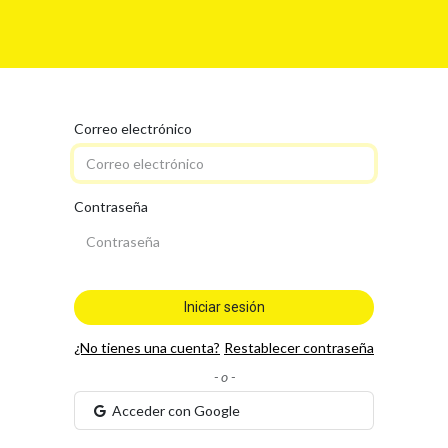
Para tí
Para tu Empresa
Blog
Eventos
Correo electrónico
Contraseña
Iniciar sesión
¿No tienes una cuenta?
Restablecer contraseña
- o -
Acceder con Google