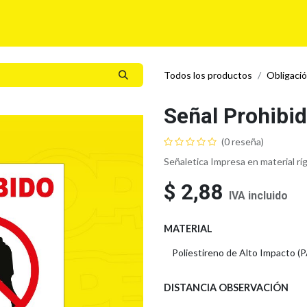
í
Para tu Empresa
Blog
Eventos
MyLegalPlus
Todos los productos
Obligació
Señal Prohibi
(0 reseña)
Señaletica Impresa en material rí
$
2,88
IVA incluido
MATERIAL
DISTANCIA OBSERVACIÓN