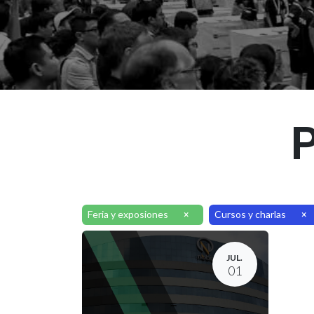
P
Feria y exposiones
Cursos y charlas
×
×
JUL.
01