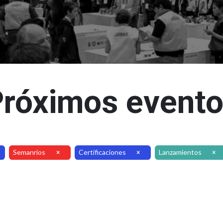
róximos event
Semanrios
Certificaciones
Lanzamientos
×
×
×