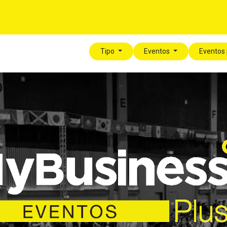
í
Para tu Empresa
Blog
Eventos
MyLegalPlus
Tipo
Eventos
Eventos