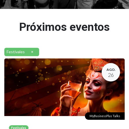
Próximos eventos
Festivales
×
AGO.
26
MyBusinessPlus Talks
Festivales