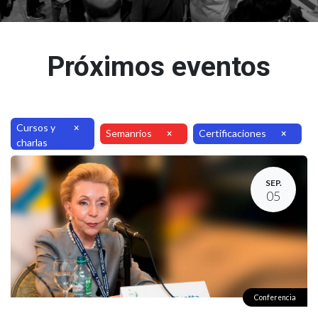
Próximos eventos
Cursos y
×
Semanrios
Certificaciones
×
×
charlas
SEP.
05
Conferencia