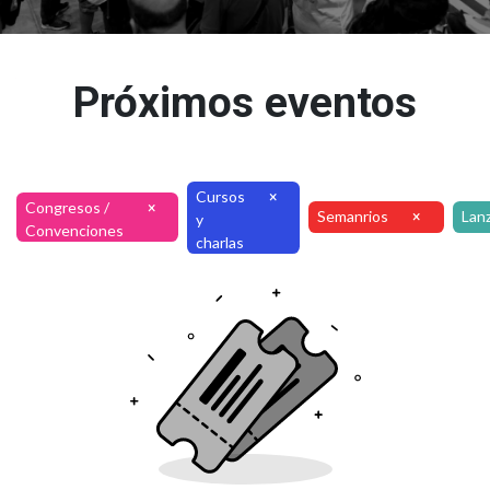
Próximos eventos
Cursos
×
Congresos /
×
Semanrios
Lan
×
y
Convenciones
charlas