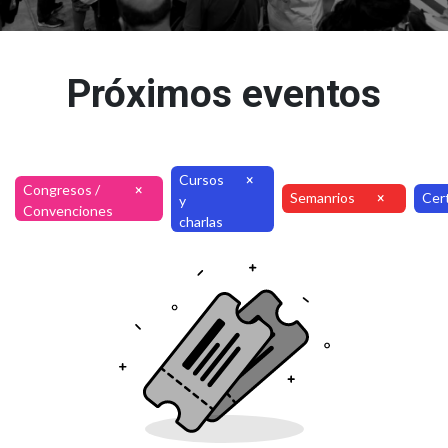
Próximos eventos
Cursos
×
Congresos /
×
Semanrios
Cert
×
y
Convenciones
charlas