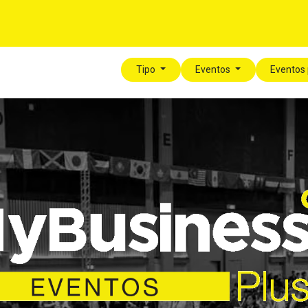
í
Para tu Empresa
Blog
Eventos
MyLegalPlus
Tipo
Eventos
Eventos