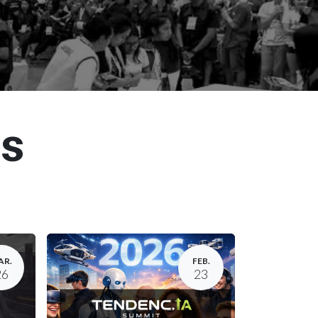
os
AR.
FEB.
26
23