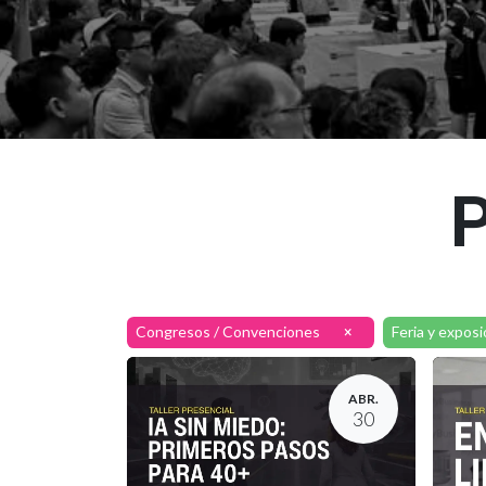
P
Congresos / Convenciones
Feria y expos
×
ABR.
30