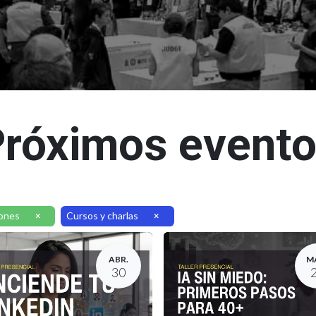
róximos event
iones
Cursos y charlas
×
×
ABR.
M
30