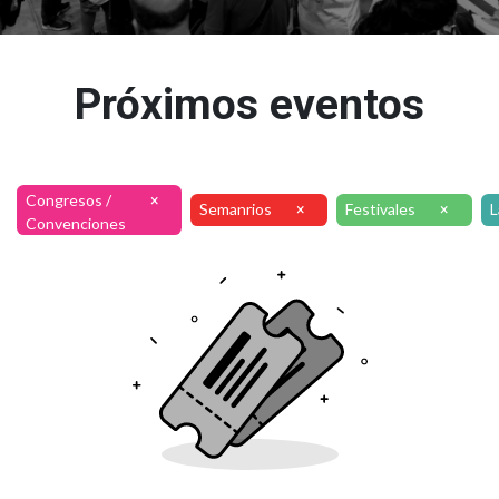
Próximos eventos
Congresos /
×
Semanrios
Festivales
L
×
×
Convenciones