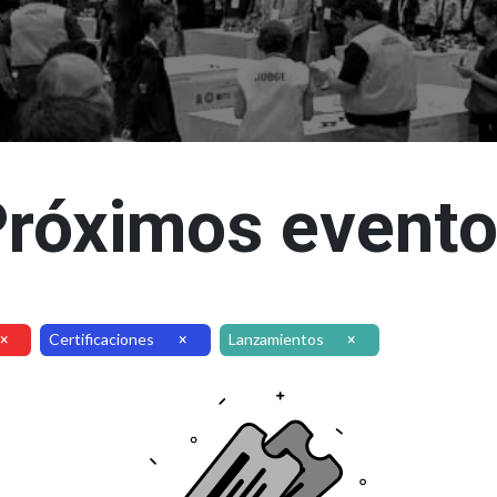
róximos event
Certificaciones
Lanzamientos
×
×
×