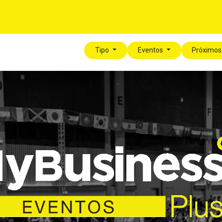
í
Para tu Empresa
Blog
Eventos
MyLegalPlus
Tipo
Eventos
Próximos