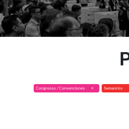
P
Congresos / Convenciones
Semanrios
×