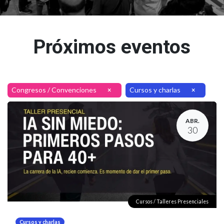
Próximos eventos
Congresos / Convenciones
Cursos y charlas
×
×
ABR.
30
Cursos / Talleres Presenciales
Cursos y charlas