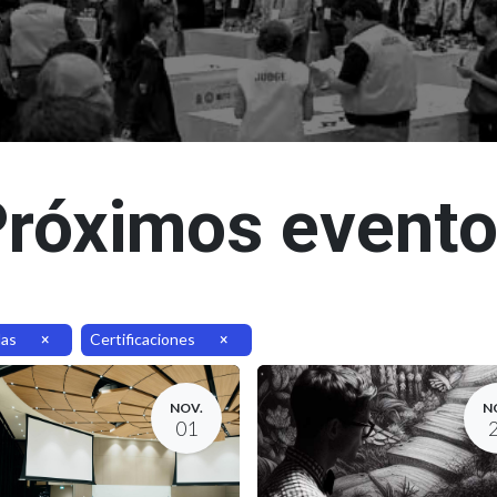
róximos event
las
Certificaciones
×
×
NOV.
N
01