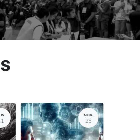
os
OV.
NOV.
21
28