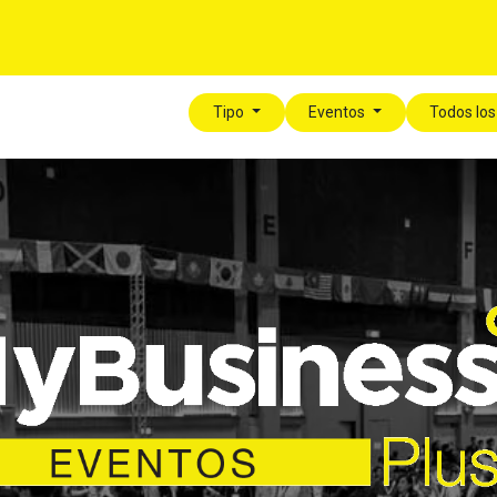
í
Para tu Empresa
Blog
Eventos
MyLegalPlus
Tipo
Eventos
Todos lo