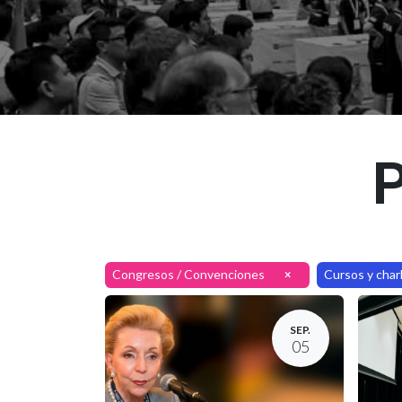
P
Congresos / Convenciones
Cursos y char
×
SEP.
05