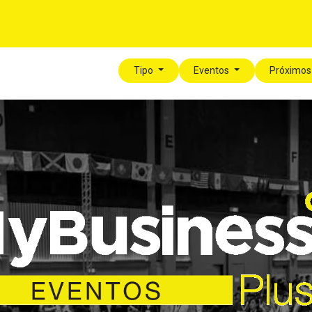
í
Para tu Empresa
Blog
Eventos
MyLegalPlus
Tipo
Eventos
Próximos