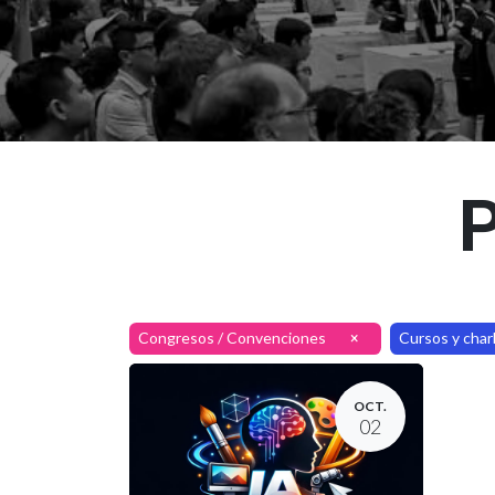
P
Congresos / Convenciones
Cursos y char
×
OCT.
02