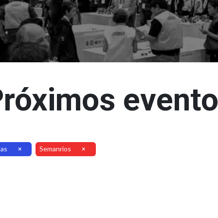
róximos event
las
Semanrios
×
×