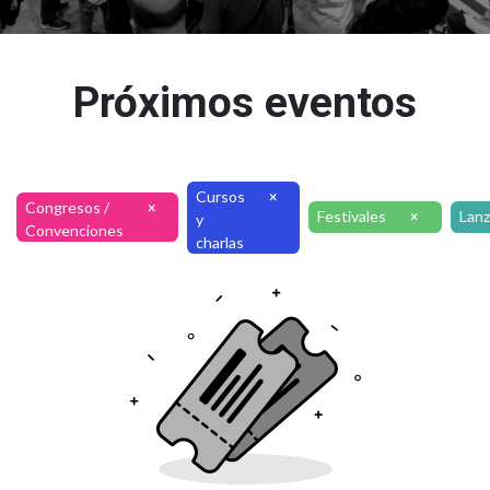
Próximos eventos
Cursos
×
Congresos /
×
Festivales
Lan
×
y
Convenciones
charlas