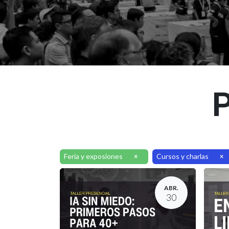
P
Feria y exposiones
Cursos y charlas
×
×
ABR.
30