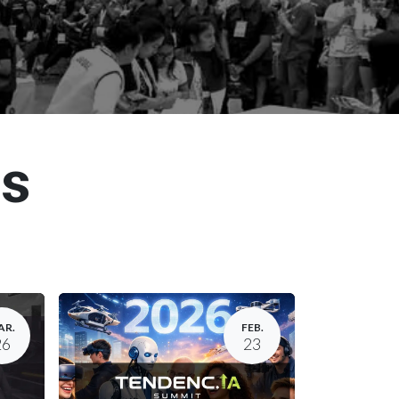
os
AR.
FEB.
26
23