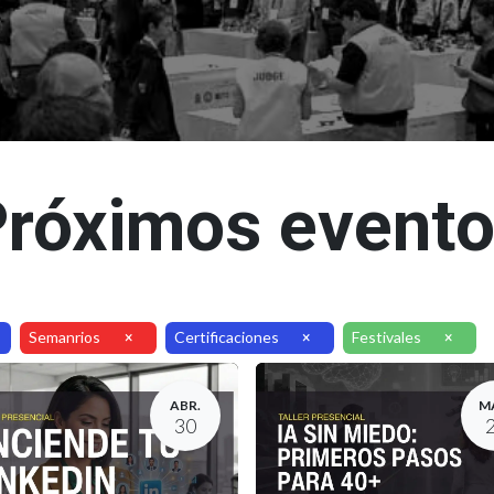
róximos event
Semanrios
Certificaciones
Festivales
×
×
×
ABR.
M
30