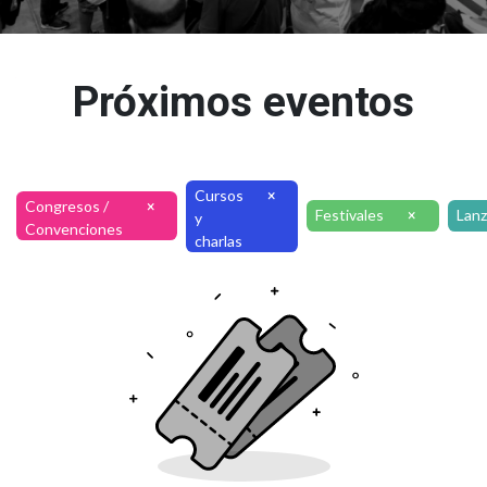
Próximos eventos
Cursos
×
Congresos /
×
Festivales
Lan
×
y
Convenciones
charlas