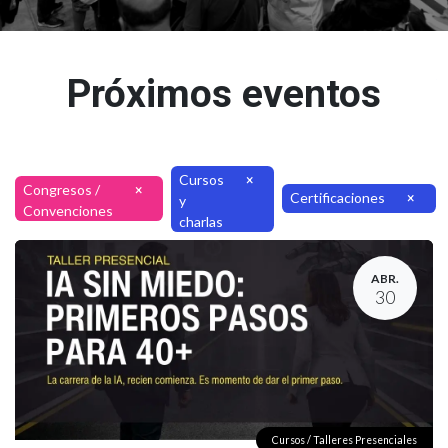
Próximos eventos
Cursos
×
Congresos /
×
Certificaciones
×
y
Convenciones
charlas
ABR.
30
Cursos / Talleres Presenciales