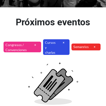
Próximos eventos
Cursos
×
Congresos /
×
Semanrios
×
y
Convenciones
charlas