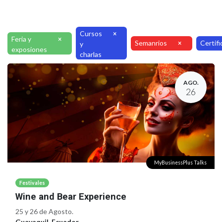
Cursos
×
Feria y
×
Semanrios
Certifi
×
y
exposiones
charlas
AGO.
26
MyBusinessPlus Talks
Festivales
Wine and Bear Experience
25 y 26 de Agosto.
Guayaquil
,
Ecuador