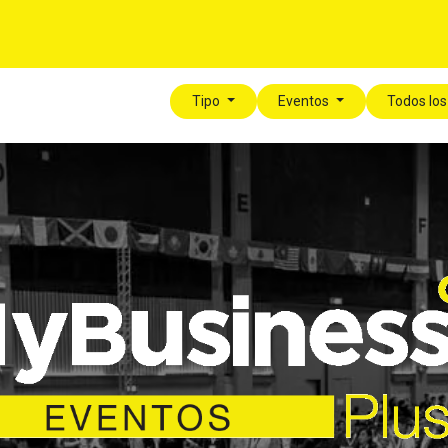
í
Para tu Empresa
Blog
Eventos
MyLegalPlus
Tipo
Eventos
Todos lo