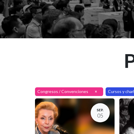
P
Congresos / Convenciones
Cursos y char
×
SEP.
05