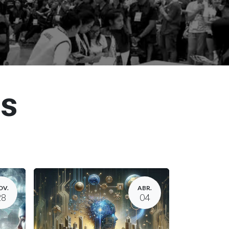
os
OV.
ABR.
28
04