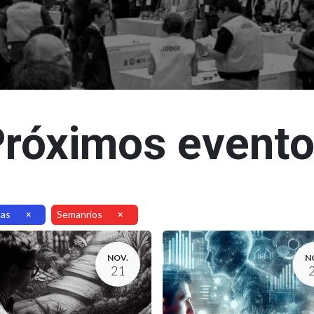
róximos event
las
Semanrios
×
×
NOV.
N
21