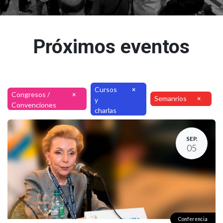
Próximos eventos
Cursos
×
Congresos /
×
Semanrios
×
y
Convenciones
charlas
SEP.
05
Conferencia